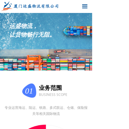
首页
끀
关于我们
运盛物流，
业务范围
让货物畅行无阻。
新闻资讯
订单查询
铁路查询
船舶查询
业务范围
01
BUSINESS SCOPE
联系方式
专业运营海运、陆运、铁路、多式联运、仓储、保险报
用户登录
关等相关国际物流